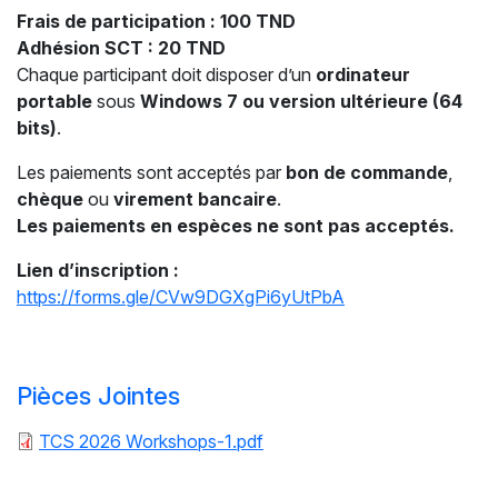
Frais de participation : 100 TND
Adhésion SCT : 20 TND
Chaque participant doit disposer d’un
ordinateur
portable
sous
Windows 7 ou version ultérieure (64
bits)
.
Les paiements sont acceptés par
bon de commande
,
chèque
ou
virement bancaire
.
Les paiements en espèces ne sont pas acceptés.
Lien d’inscription :
https://forms.gle/CVw9DGXgPi6yUtPbA
Pièces Jointes
Pièces Jointes
Document
TCS 2026 Workshops-1.pdf