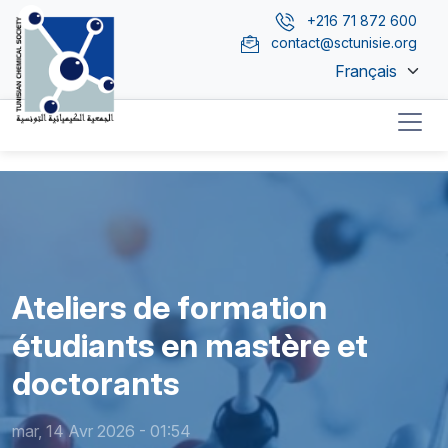
Aller au contenu principal
+216 71 872 600
contact@sctunisie.org
Select your lang
N
Ateliers de formation
étudiants en mastère et
doctorants
mar, 14 Avr 2026 - 01:54