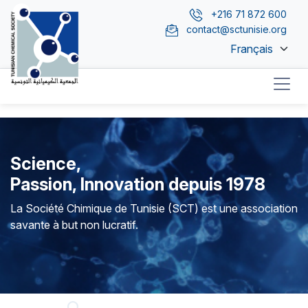
Aller au contenu principal
+216 71 872 600
contact@sctunisie.org
Select your lang
N
Science,
Passion, Innovation depuis 1978
La Société Chimique de Tunisie (SCT) est une association
savante à but non lucratif.